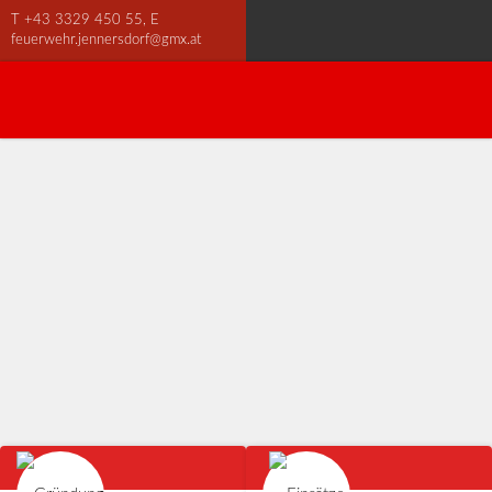
T
+43 3329 450 55
, E
feuerwehr.jennersdorf@gmx.at